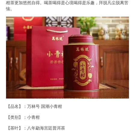
柑茶更加悠然自得。喝茶喝得是心境喝得是乐趣，拜脱凡尘脱离苦
恼。
【品名】：万林号 国潮小青柑
【类别】：小青柑
【茶叶】：八年勐海宫廷普洱茶