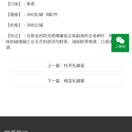
【口味】：果香
【规格】：300克/罐 9罐/件
【价格】：388元/罐
【特点】：当新会的阳光柑橘邂逅云南勐海的古老树叶，时光与滋
味的碰撞融汇出无尽的甜润与醇香。滋味醇厚饱满，口感丰富协
二维码
调。
上一篇：牡丹礼罐蓝
下一篇：桃花礼罐紫